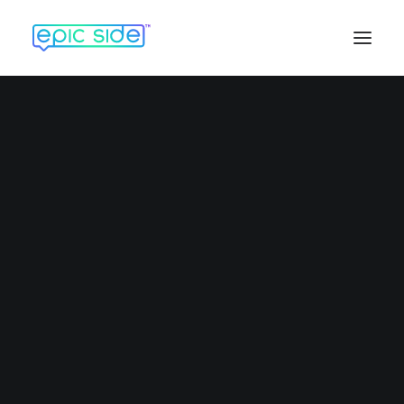
Liste des expériences
Expériences par pays
Carte des expériences
Carte des pays
Carte des visites
Carte des destinations
DESTINATIONS PAR RÉGIONS
Afrique
Amérique Centrale
Amérique du Nord
Amérique du Sud
Antarctique
Asie
Europe