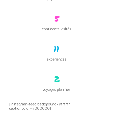
5
continents visités
11
expériences
2
voyages planifiés
[instagram-feed background=#ffffff
captioncolor=#000000]